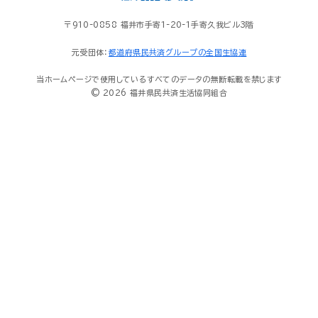
〒910-0858 福井市手寄1-20-1手寄久我ビル3階
元受団体：
都道府県民共済グループの全国生協連
当ホームページで使用しているすべてのデータの無断転載を禁じます
© 2026 福井県民共済生活協同組合