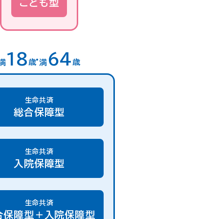
こども型
18
64
満
歳
満
歳
生命共済
総合保障型
生命共済
入院保障型
生命共済
合保障型＋入院保障型