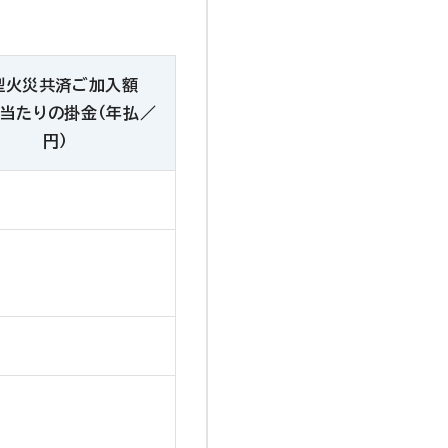
型火災共済ご加入額
円当たりの掛金（年払／
円）