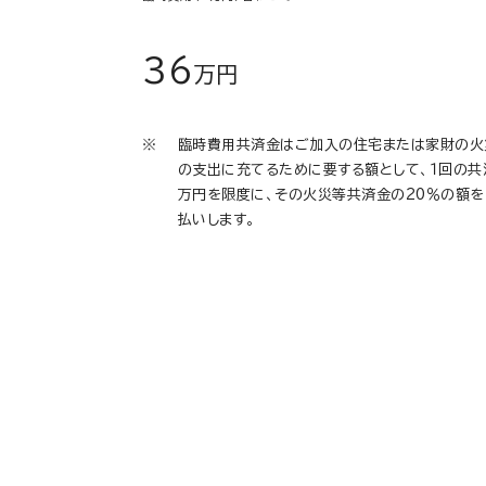
36
万円
臨時費用共済金はご加入の住宅または家財の火
の支出に充てるために要する額として、１回の共
万円を限度に、その火災等共済金の20％の額
払いします。
持ち出し家財
宿泊先のホテルで火災にあい、持っていったカ