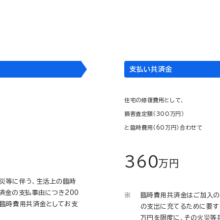
住宅
に、ご加入の場合
2,000
支払い共済金
住宅の修復費用として、
損害査定額（300万円）
と臨時費用（60万円）合わせて
360
万円
災等に伴う、生活上の臨時
済金の支払事由につき200
臨時費用共済金はご加入の
を臨時費用共済金としてお支
の支出に充てるために要す
万円を限度に、その火災等