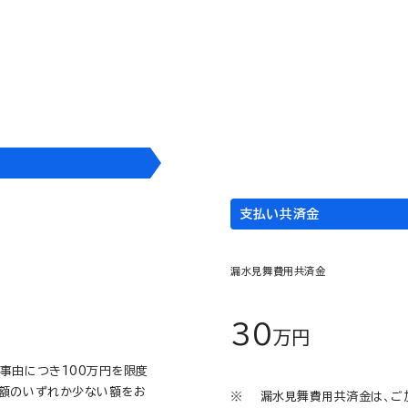
１階に住む第三者の家財に水
て30万円支払った。
の場合
家財
800
万
支払い共済金
漏水見舞費用共済金
30
万円
事由につき100万円を限度
害額のいずれか少ない額をお
漏水見舞費用共済金は、ご