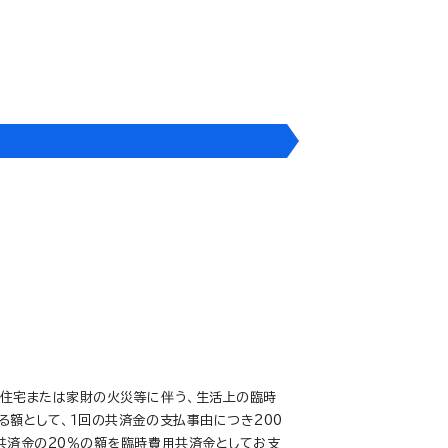
に、ご加入の場合
万円
住宅または家財の火災等に伴う、生活上の臨時
る額として、１回の共済金の支払事由につき200
共済金の20％の額を臨時費用共済金としてお支