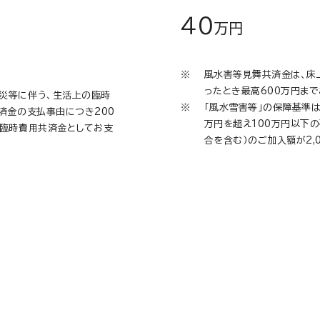
４0
万円
風水害等見舞共済金は、床
ったとき最高600万円まで
災等に伴う、生活上の臨時
「風水雪害等」の保障基準
済金の支払事由につき200
万円を超え100万円以下
を臨時費用共済金としてお支
合を含む）のご加入額が2,
漏水による
メラが焼けてしまった。
アパートの２階に住んでいる