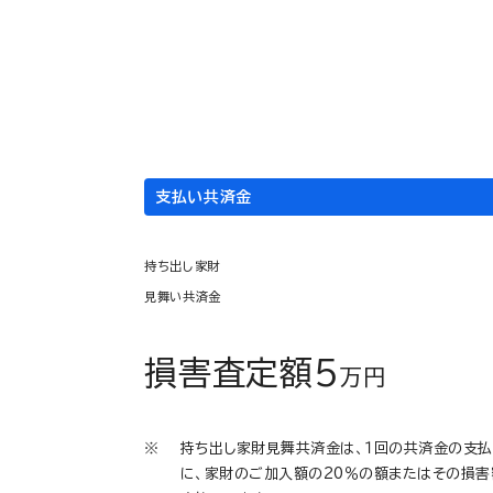
家財
に、ご加入
400
万円
支払い共済金
持ち出し家財
見舞い共済金
損害査定額5
万円
持ち出し家財見舞共済金は、１回の共済金の支払
に、家財のご加入額の20％の額またはその損