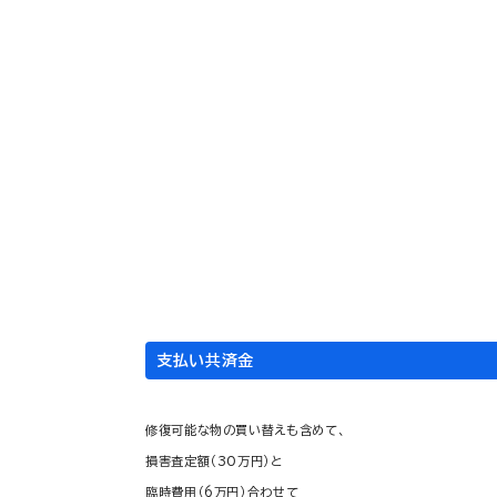
落雷
テレビアンテナに雷が落ち、テレビ・電話・冷蔵
家財
に、ご加
1,200
万円
支払い共済金
修復可能な物の買い替えも含めて、
損害査定額（30万円）と
臨時費用（6万円）合わせて