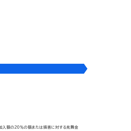
ぬれ損害を与えてしまったため、賠償とし
に、ご加入の場合
円
加入額の20％の額または損害に対する見舞金