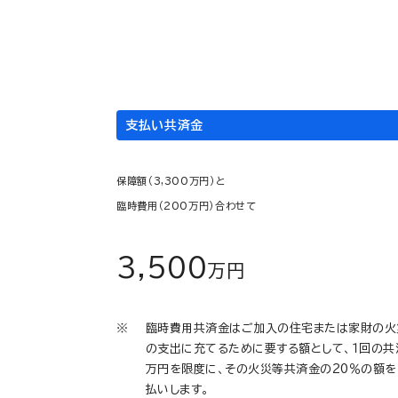
住宅
家財
＋
2,100
1,200
万円
万円
支払い共済金
保障額（3,300万円）と
臨時費用（200万円）合わせて
3,500
万円
臨時費用共済金はご加入の住宅または家財の火
の支出に充てるために要する額として、１回の共
万円を限度に、その火災等共済金の20％の額
払いします。