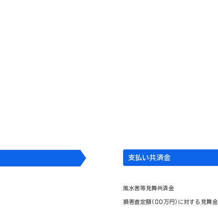
風水雪害
台風により自宅の瓦が飛んで
庫などが故障した。
住宅
＋
入の場合
2,000
万円
支払い共済金
風水害等見舞共済金
損害査定額（80万円）に対する見舞