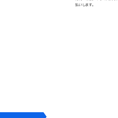
払いします。
地震による
明が発行された。
地震により住宅が損害を受け
住宅
家財
に、ご加入の場合
2,100
1,20
＋
万
円
円