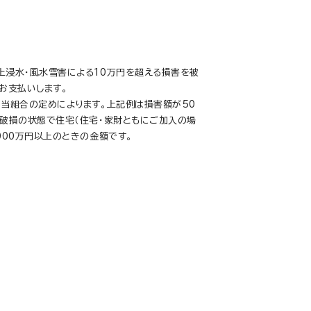
上浸水・風水雪害による10万円を超える損害を被
お支払いします。
は当組合の定めによります。上記例は損害額が50
の破損の状態で住宅（住宅・家財ともにご加入の場
000万円以上のときの金額です。
損害
が、洗濯機が故障したため漏水してしまい、