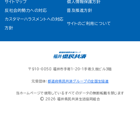
サイトマップ
個人情報保護方針
反社会的勢力への対応
普及推進方針
カスタマーハラスメントへの対応
サイトのご利用について
方針
〒910-0858 福井市手寄1-20-1手寄久我ビル3階
元受団体：
都道府県民共済グループの全国生協連
当ホームページで使用しているすべてのデータの無断転載を禁じます
© 2026 福井県民共済生活協同組合