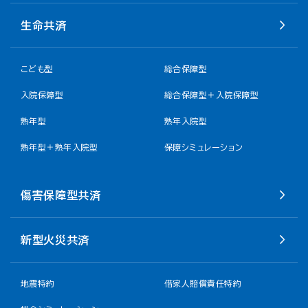
生命共済
こども型
総合保障型
入院保障型
総合保障型＋入院保障型
熟年型
熟年入院型
熟年型＋熟年入院型
保障シミュレーション
傷害保障型共済
新型火災共済
地震特約
借家人賠償責任特約