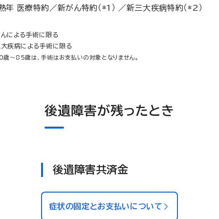
熟年 医療特約／新がん特約（*1） ／新三大疾病特約（*2）
がんによる手術に限る
三大疾病による手術に限る
0歳～85歳は、手術はお支払いの対象となりません。
後遺障害が残ったとき
後遺障害共済金
症状の固定とお支払いについて