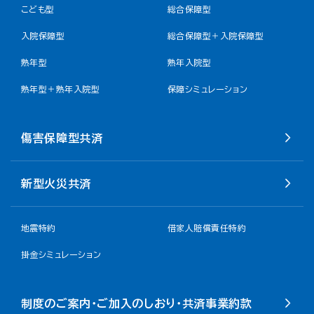
こども型
総合保障型
入院保障型
総合保障型＋入院保障型
熟年型
熟年入院型
熟年型＋熟年入院型
保障シミュレーション
傷害保障型共済
新型火災共済
地震特約
借家人賠償責任特約
掛金シミュレーション
制度のご案内・ご加入のしおり・共済事業約款