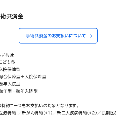
手術共済金
手術共済金のお支払いについて
払い対象
こども型
入院保障型
総合保障型＋入院保障型
熟年入院型
熟年型＋熟年入院型
の特約コースもお支払いの対象となります。
医療特約 ／新がん特約（*1）／新三大疾病特約（*2）／長期