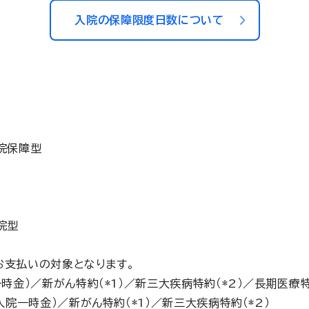
入院の保障限度日数について
院保障型
院型
お支払いの対象となります。
時金）／新がん特約（*1）／新三大疾病特約（*2）／長期医療
入院一時金）／新がん特約（*1）／新三大疾病特約（*2）