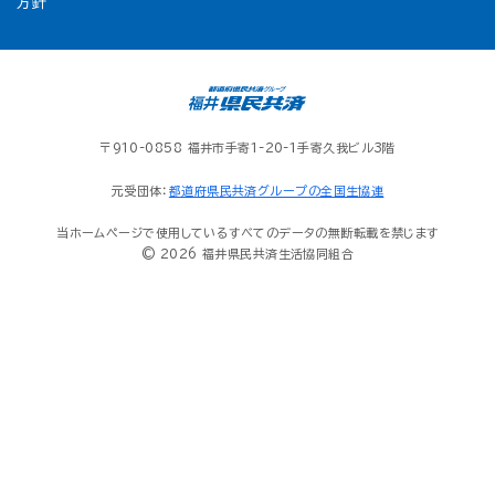
方針
〒910-0858 福井市手寄1-20-1手寄久我ビル3階
元受団体：
都道府県民共済グループの全国生協連
当ホームページで使用しているすべてのデータの無断転載を禁じます
© 2026 福井県民共済生活協同組合