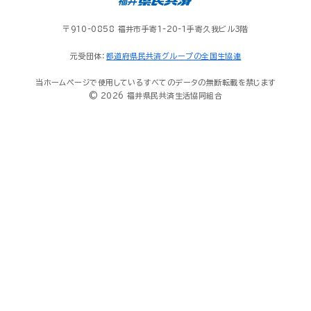
〒910-0858 福井市手寄1-20-1手寄久我ビル3階
元受団体：
都道府県民共済グループの全国生協連
当ホームページで使用しているすべてのデータの無断転載を禁じます
© 2026 福井県民共済生活協同組合