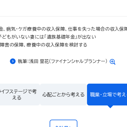
金、病気・ケガ療養中の収入保障、仕事を失った場合の収入保
子どもがいない妻には「遺族基礎年金」が出ない
・障害の保障、療養中の収入保障を検討する
執筆：浅田 里花（ファイナンシャルプランナー）
ライフステージで考
心配ごとから考える
職業・立場で考え
える