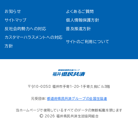
お知らせ
よくあるご質問
サイトマップ
個人情報保護方針
反社会的勢力への対応
普及推進方針
カスタマーハラスメントへの対応
サイトのご利用について
方針
〒910-0858 福井市手寄1-20-1手寄久我ビル3階
元受団体：
都道府県民共済グループの全国生協連
当ホームページで使用しているすべてのデータの無断転載を禁じます
© 2026 福井県民共済生活協同組合